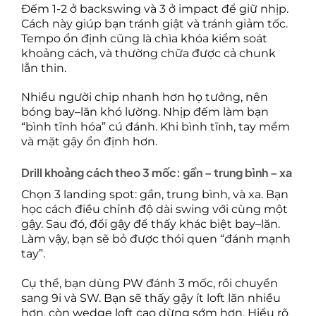
Đếm 1-2 ở backswing và 3 ở impact để giữ nhịp.
Cách này giúp bạn tránh giật và tránh giảm tốc.
Tempo ổn định cũng là chìa khóa kiểm soát
khoảng cách, và thường chữa được cả chunk
lẫn thin.
Nhiều người chip nhanh hơn họ tưởng, nên
bóng bay–lăn khó lường. Nhịp đếm làm bạn
“bình tĩnh hóa” cú đánh. Khi bình tĩnh, tay mềm
và mặt gậy ổn định hơn.
Drill khoảng cách theo 3 mốc: gần – trung bình – xa
Chọn 3 landing spot: gần, trung bình, và xa. Bạn
học cách điều chỉnh độ dài swing với cùng một
gậy. Sau đó, đổi gậy để thấy khác biệt bay–lăn.
Làm vậy, bạn sẽ bỏ được thói quen “đánh mạnh
tay”.
Cụ thể, bạn dùng PW đánh 3 mốc, rồi chuyển
sang 9i và SW. Bạn sẽ thấy gậy ít loft lăn nhiều
hơn, còn wedge loft cao dừng sớm hơn. Hiểu rõ