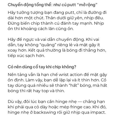
Chuyển động tổng thể: như cú putt “mở rộng”
Hãy tưởng tượng bạn đang putt, chỉ là đường đi
dài hơn một chút. Thân dưới giữ yên, nhịp đều.
Đừng biến chip thành cú đánh tay mạnh. Nhịp
ổn thì khoảng cách lăn cũng ổn.
Hãy để ngực và vai dẫn chuyển động. Khi vai
dẫn, tay không “quăng” riêng lẻ và mặt gậy ít
xoay hơn. Kết quả thường là bóng đi thẳng hơn,
tiếp xúc sạch hơn.
Có nên dùng cổ tay khi chip không?
Nền tảng vẫn là hạn chế wrist action để mặt gậy
ổn định. Làm vậy, bạn dễ lặp lại và ít thin hơn. Cổ
tay dùng quá nhiều sẽ thành “hất” bóng, mà hất
bóng thì rất hay top và thin.
Dù vậy, đôi lúc bạn cần hinge nhẹ — chẳng hạn
khi phải qua cỏ dày hoặc mép fringe cao. Khi đó,
hinge nhẹ ở backswing rồi giữ nhịp qua impact.