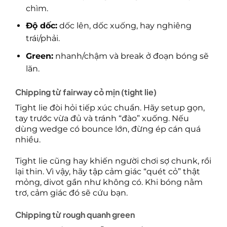
chìm.
Độ dốc:
dốc lên, dốc xuống, hay nghiêng
trái/phải.
Green:
nhanh/chậm và break ở đoạn bóng sẽ
lăn.
Chipping từ fairway cỏ mịn (tight lie)
Tight lie đòi hỏi tiếp xúc chuẩn. Hãy setup gọn,
tay trước vừa đủ và tránh “đào” xuống. Nếu
dùng wedge có bounce lớn, đừng ép cán quá
nhiều.
Tight lie cũng hay khiến người chơi sợ chunk, rồi
lại thin. Vì vậy, hãy tập cảm giác “quét cỏ” thật
mỏng, divot gần như không có. Khi bóng nằm
trơ, cảm giác đó sẽ cứu bạn.
Chipping từ rough quanh green