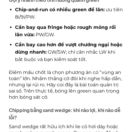
Chip-and-run có nhiều green để lăn:
ưu tiên
8i/9i/PW.
Cần bay qua fringe hoặc rough mỏng rồi
lăn vừa:
PW/GW.
Cần bay cao hơn để vượt chướng ngại hoặc
dừng nhanh:
GW/SW; chỉ cân nhắc LW khi
bắt buộc và bạn kiểm soát tốt.
Điểm mấu chốt là chọn phương án có “vùng an
toàn” lớn. Nhắm thẳng cờ đôi khi nghe hấp dẫn,
nhưng lại rủi ro. Hãy coi đây là bài toán quản trị
sai số. Trên thực tế, bóng lên green quan trọng
hơn bóng sát cờ.
Chipping bằng sand wedge: khi nào lợi, khi nào dễ
lỗi?
Sand wedge rất hữu ích khi lie cỏ hơi dày hoặc