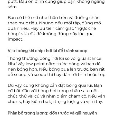
putt. Đầu ổn định cũng giúp bạn không ngẩng
sớm.
Bạn có thể mở nhẹ thân trên và đường chân
theo mục tiêu. Nhưng nếu mới tập, đừng mở
quá nhiều. Hãy ưu tiên cảm giác “ngực che
bóng” vừa đủ để không đứng dậy lúc qua
impact.
Vị trí bóng khi chip: hơi lùi để tránh scoop
Thông thường, bóng hơi lùi so với giữa stance.
Như vậy low point nằm trước bóng và bạn dễ
nén bóng hơn. Nếu bóng quá lên trước, bạn rất
dễ scoop, và scoop thì hay dẫn tới thin hoặc top.
Dù vậy, cũng không cần đặt bóng quá lùi. Bạn
cứ bắt đầu với bóng hơi trong chân sau một
chút, thử vài cú và nhìn điểm chạm cỏ. Nếu vẫn
chunk, hãy kiểm tra lại trọng lượng và vị trí tay.
Phân bổ trọng lượng: dồn trước và giữ nguyên