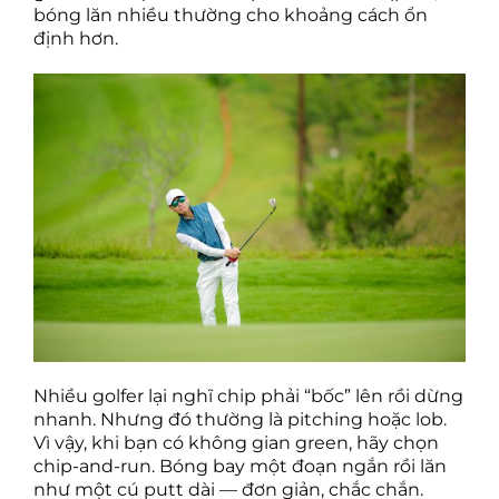
bóng lăn nhiều thường cho khoảng cách ổn
định hơn.
Nhiều golfer lại nghĩ chip phải “bốc” lên rồi dừng
nhanh. Nhưng đó thường là pitching hoặc lob.
Vì vậy, khi bạn có không gian green, hãy chọn
chip-and-run. Bóng bay một đoạn ngắn rồi lăn
như một cú putt dài — đơn giản, chắc chắn.