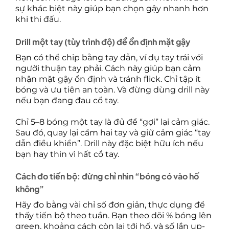
sự khác biệt này giúp bạn chọn gậy nhanh hơn
khi thi đấu.
Drill một tay (tùy trình độ) để ổn định mặt gậy
Bạn có thể chip bằng tay dẫn, ví dụ tay trái với
người thuận tay phải. Cách này giúp bạn cảm
nhận mặt gậy ổn định và tránh flick. Chỉ tập ít
bóng và ưu tiên an toàn. Và đừng dùng drill này
nếu bạn đang đau cổ tay.
Chỉ 5–8 bóng một tay là đủ để “gợi” lại cảm giác.
Sau đó, quay lại cầm hai tay và giữ cảm giác “tay
dẫn điều khiển”. Drill này đặc biệt hữu ích nếu
bạn hay thin vì hất cổ tay.
Cách đo tiến bộ: đừng chỉ nhìn “bóng có vào hố
không”
Hãy đo bằng vài chỉ số đơn giản, thực dụng để
thấy tiến bộ theo tuần. Bạn theo dõi % bóng lên
green, khoảng cách còn lại tới hố, và số lần up-