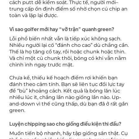
cách putt dễ kiểm soát. Thực tế, người mới–
trung cấp ổn định điểm số nhờ chọn cú chip an
toàn và lặp lại được.
Vì sao golfer mới hay “vỡ trận” quanh green?
Lỗi phổ biến nhất vẫn là tiếp xúc không sạch.
Nhiều người lại cố “đánh cho cao” dù chẳng cần.
Thế là họ tăng cổ tay, rồi hoặc chunk hoặc thin.
Và chỉ một cú chunk thôi, bóng có khi vẫn nằm
chình ình ngay trước mặt.
Chưa kể, thiếu kế hoạch điểm rơi khiến bạn
đánh theo cảm tính. Bạn sẽ liên tục đổi lực tay
để “bù” khoảng cách. Kết quả là bóng lăn lúc
nhiều lúc ít, chẳng lần nào giống lần nào. Up-
and-down vì thế cũng thấp, dù bạn đã ở rất gần
green.
Luyện chipping sao cho giống điều kiện thi đấu?
Muốn tiến bộ nhanh, hãy tập giống sân thật. Cụ