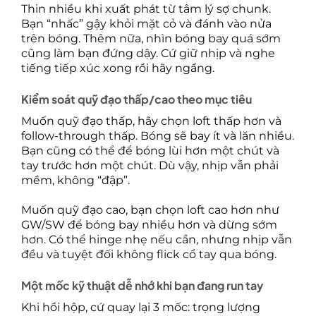
Thin nhiều khi xuất phát từ tâm lý sợ chunk.
Bạn “nhấc” gậy khỏi mặt cỏ và đánh vào nửa
trên bóng. Thêm nữa, nhìn bóng bay quá sớm
cũng làm bạn đứng dậy. Cứ giữ nhịp và nghe
tiếng tiếp xúc xong rồi hãy ngẩng.
Kiểm soát quỹ đạo thấp/cao theo mục tiêu
Muốn quỹ đạo thấp, hãy chọn loft thấp hơn và
follow-through thấp. Bóng sẽ bay ít và lăn nhiều.
Bạn cũng có thể để bóng lùi hơn một chút và
tay trước hơn một chút. Dù vậy, nhịp vẫn phải
mềm, không “đập”.
Muốn quỹ đạo cao, bạn chọn loft cao hơn như
GW/SW để bóng bay nhiều hơn và dừng sớm
hơn. Có thể hinge nhẹ nếu cần, nhưng nhịp vẫn
đều và tuyệt đối không flick cổ tay qua bóng.
Một mốc kỹ thuật dễ nhớ khi bạn đang run tay
Khi hồi hộp, cứ quay lại 3 mốc: trọng lượng