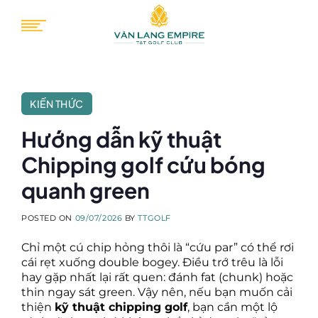
Skip
to
content
KIẾN THỨC
Hướng dẫn kỹ thuật
Chipping golf cứu bóng
quanh green
POSTED ON
09/07/2026
BY
TTGOLF
Chỉ một cú chip hỏng thôi là “cứu par” có thể rơi
cái rẹt xuống double bogey. Điều trớ trêu là lỗi
hay gặp nhất lại rất quen: đánh fat (chunk) hoặc
thin ngay sát green. Vậy nên, nếu bạn muốn cải
thiện
kỹ thuật chipping golf
, bạn cần một lộ