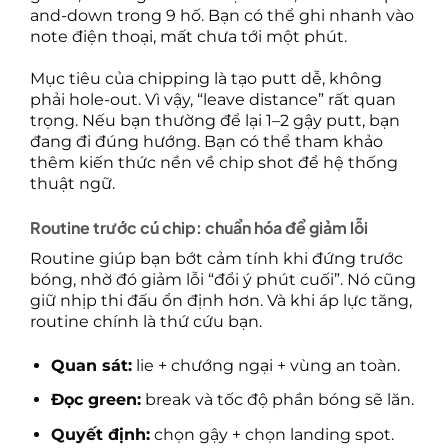
and-down trong 9 hố. Bạn có thể ghi nhanh vào
note điện thoại, mất chưa tới một phút.
Mục tiêu của chipping là tạo putt dễ, không
phải hole-out. Vì vậy, “leave distance” rất quan
trọng. Nếu bạn thường để lại 1–2 gậy putt, bạn
đang đi đúng hướng. Bạn có thể tham khảo
thêm kiến thức nền về chip shot để hệ thống
thuật ngữ.
Routine trước cú chip: chuẩn hóa để giảm lỗi
Routine giúp bạn bớt cảm tính khi đứng trước
bóng, nhờ đó giảm lỗi “đổi ý phút cuối”. Nó cũng
giữ nhịp thi đấu ổn định hơn. Và khi áp lực tăng,
routine chính là thứ cứu bạn.
Quan sát:
lie + chướng ngại + vùng an toàn.
Đọc green:
break và tốc độ phần bóng sẽ lăn.
Quyết định:
chọn gậy + chọn landing spot.