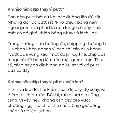
Khi nào nên chip thay vì putt?
Bạn nên putt bất cứ khi nào đường lăn đủ tốt.
Nhưng đôi lúc putt rất “khó chịu”: bóng nằm
ngoài green và phải lăn qua fringe cỏ dày, hoặc
mặt cỏ gồ ghề khiến bóng nhảy và lệch line.
Trong những tình huống đó, chipping thường là
lựa chọn khôn ngoan vì bạn chỉ cần đưa bóng
“vượt qua vùng xấu” một đoạn. Cụ thể, chip qua
fringe rồi để bóng lăn trên mặt green mịn. Thực
tế, cách này ổn định hơn nhiều so với cố putt
qua cỏ dày.
Khi nào nên chip thay vì pitch hoặc lob?
Pitch và lob đòi hỏi kiểm soát độ bay, độ xoáy, và
điểm rơi chính xác. Đổi lại, rủi ro fat/thin cũng
tăng. Vì vậy, nếu không cần bay cao vượt
chướng ngại, cứ chip cho chắc. Chip giữ bóng
thấp và dễ lặp lại hơn.