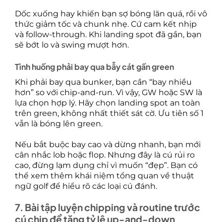
Dốc xuống hay khiến bạn sợ bóng lăn quá, rồi vô
thức giảm tốc và chunk nhẹ. Cứ cam kết nhịp
và follow-through. Khi landing spot đã gần, bạn
sẽ bớt lo và swing mượt hơn.
Tình huống phải bay qua bẫy cát gần green
Khi phải bay qua bunker, bạn cần “bay nhiều
hơn” so với chip-and-run. Vì vậy, GW hoặc SW là
lựa chọn hợp lý. Hãy chọn landing spot an toàn
trên green, không nhất thiết sát cờ. Ưu tiên số 1
vẫn là bóng lên green.
Nếu bắt buộc bay cao và dừng nhanh, bạn mới
cân nhắc lob hoặc flop. Nhưng đây là cú rủi ro
cao, đừng lạm dụng chỉ vì muốn “đẹp”. Bạn có
thể xem thêm khái niệm tổng quan về thuật
ngữ golf để hiểu rõ các loại cú đánh.
7. Bài tập luyện chipping và routine trước
cú chip để tăng tỷ lệ up-and-down