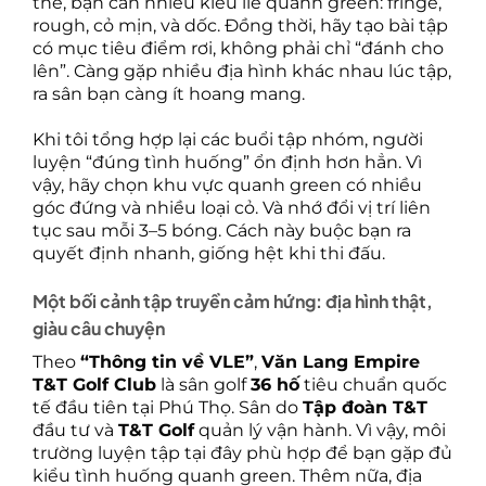
thể, bạn cần nhiều kiểu lie quanh green: fringe,
rough, cỏ mịn, và dốc. Đồng thời, hãy tạo bài tập
có mục tiêu điểm rơi, không phải chỉ “đánh cho
lên”. Càng gặp nhiều địa hình khác nhau lúc tập,
ra sân bạn càng ít hoang mang.
Khi tôi tổng hợp lại các buổi tập nhóm, người
luyện “đúng tình huống” ổn định hơn hẳn. Vì
vậy, hãy chọn khu vực quanh green có nhiều
góc đứng và nhiều loại cỏ. Và nhớ đổi vị trí liên
tục sau mỗi 3–5 bóng. Cách này buộc bạn ra
quyết định nhanh, giống hệt khi thi đấu.
Một bối cảnh tập truyền cảm hứng: địa hình thật,
giàu câu chuyện
Theo
“Thông tin về VLE”
,
Văn Lang Empire
T&T Golf Club
là sân golf
36 hố
tiêu chuẩn quốc
tế đầu tiên tại Phú Thọ. Sân do
Tập đoàn T&T
đầu tư và
T&T Golf
quản lý vận hành. Vì vậy, môi
trường luyện tập tại đây phù hợp để bạn gặp đủ
kiểu tình huống quanh green. Thêm nữa, địa