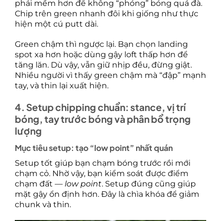
phải mềm hơn để không “phóng” bóng quá đà.
Chip trên green nhanh đôi khi giống như thực
hiện một cú putt dài.
Green chậm thì ngược lại. Bạn chọn landing
spot xa hơn hoặc dùng gậy loft thấp hơn để
tăng lăn. Dù vậy, vẫn giữ nhịp đều, đừng giật.
Nhiều người vì thấy green chậm mà “đập” mạnh
tay, và thin lại xuất hiện.
4. Setup chipping chuẩn: stance, vị trí
bóng, tay trước bóng và phân bổ trọng
lượng
Mục tiêu setup: tạo “low point” nhất quán
Setup tốt giúp bạn chạm bóng trước rồi mới
chạm cỏ. Nhờ vậy, bạn kiểm soát được điểm
chạm đất —
low point
. Setup đúng cũng giúp
mặt gậy ổn định hơn. Đây là chìa khóa để giảm
chunk và thin.