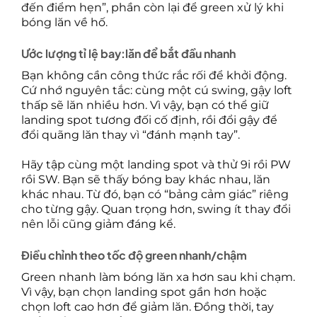
đến điểm hẹn”, phần còn lại để green xử lý khi
bóng lăn về hố.
Ước lượng tỉ lệ bay:lăn để bắt đầu nhanh
Bạn không cần công thức rắc rối để khởi động.
Cứ nhớ nguyên tắc: cùng một cú swing, gậy loft
thấp sẽ lăn nhiều hơn. Vì vậy, bạn có thể giữ
landing spot tương đối cố định, rồi đổi gậy để
đổi quãng lăn thay vì “đánh mạnh tay”.
Hãy tập cùng một landing spot và thử 9i rồi PW
rồi SW. Bạn sẽ thấy bóng bay khác nhau, lăn
khác nhau. Từ đó, bạn có “bảng cảm giác” riêng
cho từng gậy. Quan trọng hơn, swing ít thay đổi
nên lỗi cũng giảm đáng kể.
Điều chỉnh theo tốc độ green nhanh/chậm
Green nhanh làm bóng lăn xa hơn sau khi chạm.
Vì vậy, bạn chọn landing spot gần hơn hoặc
chọn loft cao hơn để giảm lăn. Đồng thời, tay