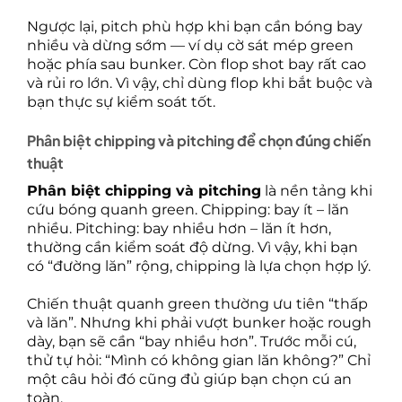
Ngược lại, pitch phù hợp khi bạn cần bóng bay
nhiều và dừng sớm — ví dụ cờ sát mép green
hoặc phía sau bunker. Còn flop shot bay rất cao
và rủi ro lớn. Vì vậy, chỉ dùng flop khi bắt buộc và
bạn thực sự kiểm soát tốt.
Phân biệt chipping và pitching để chọn đúng chiến
thuật
Phân biệt chipping và pitching
là nền tảng khi
cứu bóng quanh green. Chipping: bay ít – lăn
nhiều. Pitching: bay nhiều hơn – lăn ít hơn,
thường cần kiểm soát độ dừng. Vì vậy, khi bạn
có “đường lăn” rộng, chipping là lựa chọn hợp lý.
Chiến thuật quanh green thường ưu tiên “thấp
và lăn”. Nhưng khi phải vượt bunker hoặc rough
dày, bạn sẽ cần “bay nhiều hơn”. Trước mỗi cú,
thử tự hỏi: “Mình có không gian lăn không?” Chỉ
một câu hỏi đó cũng đủ giúp bạn chọn cú an
toàn.