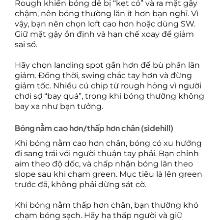
Rough khiến bóng dễ bị “kẹt cỏ” và ra mặt gậy
chậm, nên bóng thường lăn ít hơn bạn nghĩ. Vì
vậy, bạn nên chọn loft cao hơn hoặc dùng SW.
Giữ mặt gậy ổn định và hạn chế xoay để giảm
sai số.
Hãy chọn landing spot gần hơn để bù phần lăn
giảm. Đồng thời, swing chắc tay hơn và đừng
giảm tốc. Nhiều cú chip từ rough hỏng vì người
chơi sợ “bay quá”, trong khi bóng thường không
bay xa như bạn tưởng.
Bóng nằm cao hơn/thấp hơn chân (sidehill)
Khi bóng nằm cao hơn chân, bóng có xu hướng
đi sang trái với người thuận tay phải. Bạn chỉnh
aim theo độ dốc, và chấp nhận bóng lăn theo
slope sau khi chạm green. Mục tiêu là lên green
trước đã, không phải dừng sát cờ.
Khi bóng nằm thấp hơn chân, bạn thường khó
chạm bóng sạch. Hãy hạ thấp người và giữ