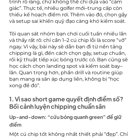
trình rõ ràng, chứ không thể chỉ dựa vào “cảm
giác”. Thực tế, nhiều golfer mới–trung cấp còn
thiếu kế hoạch điểm rơi. Thêm vào đó, chọn gậy
và setup sai khiến quỹ đạo càng khó kiểm soát.
Tôi quan sát nhóm bạn chơi cuối tuần nhiều lần
và thấy rất rõ: chỉ cần 1–2 cú chip lỗi là score “vỡ”
ngay. Vì vậy, bài này sẽ dẫn bạn đi từ nền tảng
chipping là gì, đến cách chọn gậy, setup chuẩn,
rồi kỹ thuật tiếp xúc bóng trước cỏ. Bạn cũng sẽ
học cách chọn landing spot và kiểm soát bay–
lăn. Quan trọng hơn, phần drill và routine giúp
bạn mang ra sân áp dụng liền, không bị “học
xong để đó”.
1. Vì sao short game quyết định điểm số?
Bối cảnh luyện chipping chuẩn sân
Up-and-down: “cứu bóng quanh green” để giữ
điểm
Một cú chip tốt không nhất thiết phải “đẹp”. Chỉ