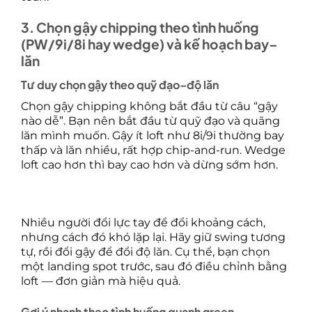
3. Chọn gậy chipping theo tình huống
(PW/9i/8i hay wedge) và kế hoạch bay–
lăn
Tư duy chọn gậy theo quỹ đạo–độ lăn
Chọn gậy chipping không bắt đầu từ câu “gậy
nào dễ”. Bạn nên bắt đầu từ quỹ đạo và quãng
lăn mình muốn. Gậy ít loft như 8i/9i thường bay
thấp và lăn nhiều, rất hợp chip-and-run. Wedge
loft cao hơn thì bay cao hơn và dừng sớm hơn.
Nhiều người đổi lực tay để đổi khoảng cách,
nhưng cách đó khó lặp lại. Hãy giữ swing tương
tự, rồi đổi gậy để đổi độ lăn. Cụ thể, bạn chọn
một landing spot trước, sau đó điều chỉnh bằng
loft — đơn giản mà hiệu quả.
Gợi ý nhanh theo tình huống quanh green