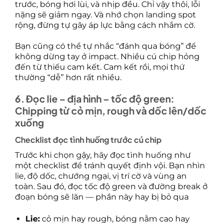
trước, bóng hơi lùi, và nhịp đều. Chỉ vậy thôi, lỗi
nặng sẽ giảm ngay. Và nhớ chọn landing spot
rộng, đừng tự gây áp lực bằng cách nhắm cờ.
Bạn cũng có thể tự nhắc “đánh qua bóng” để
không dừng tay ở impact. Nhiều cú chip hỏng
đến từ thiếu cam kết. Cam kết rồi, mọi thứ
thường “dễ” hơn rất nhiều.
6. Đọc lie – địa hình – tốc độ green:
Chipping từ cỏ mịn, rough và dốc lên/dốc
xuống
Checklist đọc tình huống trước cú chip
Trước khi chọn gậy, hãy đọc tình huống như
một checklist để tránh quyết định vội. Bạn nhìn
lie, độ dốc, chướng ngại, vị trí cờ và vùng an
toàn. Sau đó, đọc tốc độ green và đường break ở
đoạn bóng sẽ lăn — phần này hay bị bỏ qua
Lie:
cỏ mịn hay rough, bóng nằm cao hay