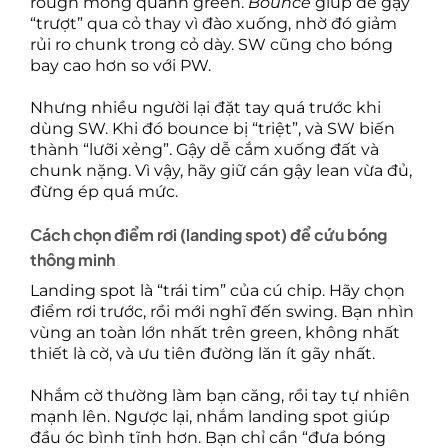
rough mỏng quanh green.
Bounce
giúp đế gậy
“trượt” qua cỏ thay vì đào xuống, nhờ đó giảm
rủi ro chunk trong cỏ dày. SW cũng cho bóng
bay cao hơn so với PW.
Nhưng nhiều người lại đặt tay quá trước khi
dùng SW. Khi đó bounce bị “triệt”, và SW biến
thành “lưỡi xẻng”. Gậy dễ cắm xuống đất và
chunk nặng. Vì vậy, hãy giữ cán gậy lean vừa đủ,
đừng ép quá mức.
Cách chọn điểm rơi (landing spot) để cứu bóng
thông minh
Landing spot là “trái tim” của cú chip. Hãy chọn
điểm rơi trước, rồi mới nghĩ đến swing. Bạn nhìn
vùng an toàn lớn nhất trên green, không nhất
thiết là cờ, và ưu tiên đường lăn ít gãy nhất.
Nhắm cờ thường làm bạn căng, rồi tay tự nhiên
mạnh lên. Ngược lại, nhắm landing spot giúp
đầu óc bình tĩnh hơn. Bạn chỉ cần “đưa bóng