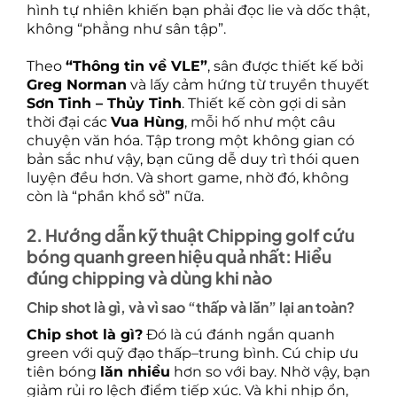
hình tự nhiên khiến bạn phải đọc lie và dốc thật,
không “phẳng như sân tập”.
Theo
“Thông tin về VLE”
, sân được thiết kế bởi
Greg Norman
và lấy cảm hứng từ truyền thuyết
Sơn Tinh – Thủy Tinh
. Thiết kế còn gợi di sản
thời đại các
Vua Hùng
, mỗi hố như một câu
chuyện văn hóa. Tập trong một không gian có
bản sắc như vậy, bạn cũng dễ duy trì thói quen
luyện đều hơn. Và short game, nhờ đó, không
còn là “phần khổ sở” nữa.
2. Hướng dẫn kỹ thuật Chipping golf cứu
bóng quanh green hiệu quả nhất: Hiểu
đúng chipping và dùng khi nào
Chip shot là gì, và vì sao “thấp và lăn” lại an toàn?
Chip shot là gì?
Đó là cú đánh ngắn quanh
green với quỹ đạo thấp–trung bình. Cú chip ưu
tiên bóng
lăn nhiều
hơn so với bay. Nhờ vậy, bạn
giảm rủi ro lệch điểm tiếp xúc. Và khi nhịp ổn,