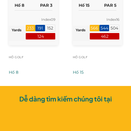
Hố 8
PAR 3
Hố 15
PAR 5
Index
09
Index
16
233
191
152
566
544
504
Yards
Yards
124
462
HỐ GOLF
HỐ GOLF
Hố 8
Hố 15
Dễ dàng tìm kiếm chúng tôi tại