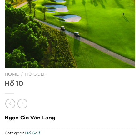
HOME
/
HỐ GOLF
Hố 10
Ngọn Gió Văn Lang
Category:
Hố Golf