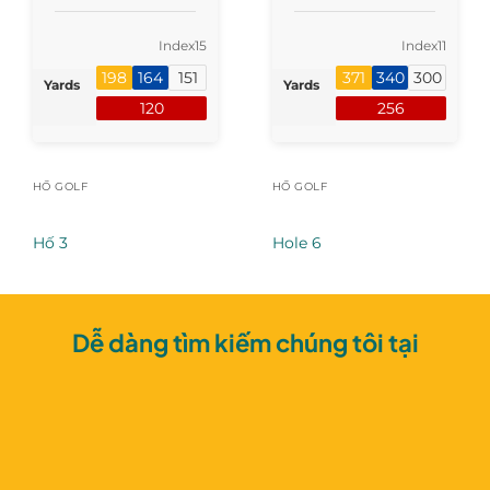
Index
15
Index
11
198
164
151
371
340
300
Yards
Yards
120
256
HỐ GOLF
HỐ GOLF
Hố 3
Hole 6
Dễ dàng tìm kiếm chúng tôi tại