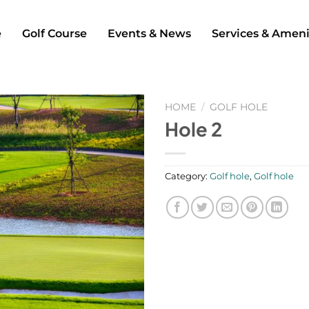
e
Golf Course
Events & News
Services & Ameni
HOME
/
GOLF HOLE
Hole 2
Category:
Golf hole
,
Golf hole