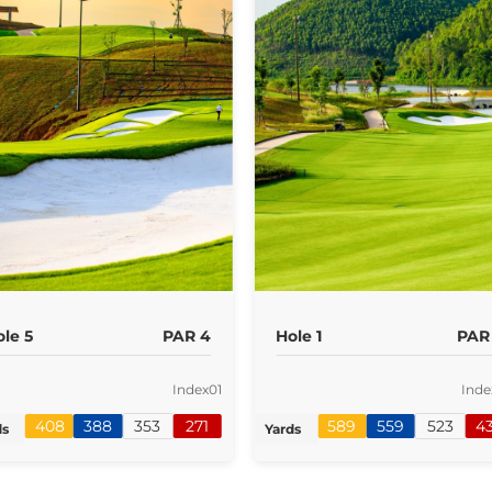
ole 5
PAR 4
Hole 1
PAR
Index
01
Inde
408
388
353
271
589
559
523
4
ds
Yards