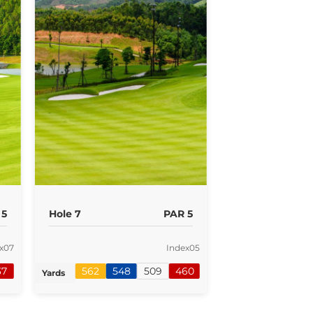
 5
Hole 7
PAR 5
x
07
Index
05
37
562
548
509
460
Yards