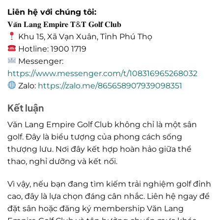
Liên hệ với chúng tôi:
𝐕𝐚̆𝐧 𝐋𝐚𝐧𝐠 𝐄𝐦𝐩𝐢𝐫𝐞 𝐓&𝐓 𝐆𝐨𝐥𝐟 𝐂𝐥𝐮𝐛
Khu 15, Xã Vạn Xuân, Tỉnh Phú Thọ
Hotline: 1900 1719
Messenger:
https://www.messenger.com/t/108316965268032
Zalo:
https://zalo.me/865658907939098351
Kết luận
Văn Lang Empire Golf Club không chỉ là một sân
golf. Đây là biểu tượng của phong cách sống
thượng lưu. Nơi đây kết hợp hoàn hảo giữa thể
thao, nghỉ dưỡng và kết nối.
Vì vậy, nếu bạn đang tìm kiếm trải nghiệm golf đỉnh
cao, đây là lựa chọn đáng cân nhắc. Liên hệ ngay để
đặt sân hoặc đăng ký membership Văn Lang