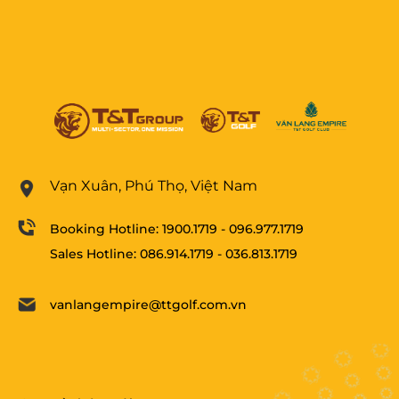
Vạn Xuân, Phú Thọ, Việt Nam
Booking Hotline:
1900.1719
-
096.977.1719
Sales Hotline:
086.914.1719
-
036.813.1719
vanlangempire@ttgolf.com.vn